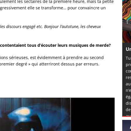
eulement les sectaires de la première heure, mais ta petite
ogressivement elle se transforme… pour convaincre un
 les discours engagé etc. Bonjour l’autotune, les cheveux
se contentaient tous d’écouter leurs musiques de merde?
Un
lexions sérieuses, est évidemment à prendre au second
Tu
 premier degré » qui atterriront dessus par erreurs.
pr
co
re
au
n’
ég
di
de
au
mê
l’