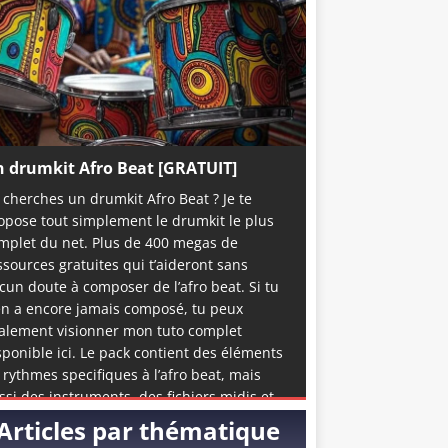
 drumkit Afro Beat [GRATUIT]
 cherches un drumkit Afro Beat ? Je te
opose tout simplement le drumkit le plus
mplet du net. Plus de 400 megas de
ssources gratuites qui t’aideront sans
cun doute à composer de l’afro beat. Si tu
en a encore jamais composé, tu peux
alement visionner mon tuto complet
sponible ici. Le pack contient des éléments
 rythmes specifiques à l’afro beat, mais
ssi des instruments, des fichiers midis et
me quelques accapelas et loops prête à
Articles par thématique
emploi. C’est de loin la meilleure ressource