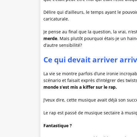
Délire qui d’ailleurs, le temps ayant le pouvoi
caricaturale.
Je pense au final que la question, la vrai, n’es
merde
. Mais plutôt pourquoi étais-je un hain
d’autre sensibilité?
Avis de Matteo sur
axon sur
Av
Ce qui devait arriver arr
Apprends à créer et à vendre
efik
Le pa
ton propre VST
 sombres
[Formation]
T]
La vie se montre parfois d’une ironie incroyab
Formation
Créer mon propre VST ? Impensable !
scénario et faisait exprès d’intégrer des twist
 et des vibes
complète
Mais grâce à cette formation, j'ai réussi !
Validé à 100% !
monde s’est mis a kiffer sur le rap.
Fierté totale !
J’veux dire, cette musique avait déjà son succè
Le rap est passé de musique sectaire à musi
Fantastique ?