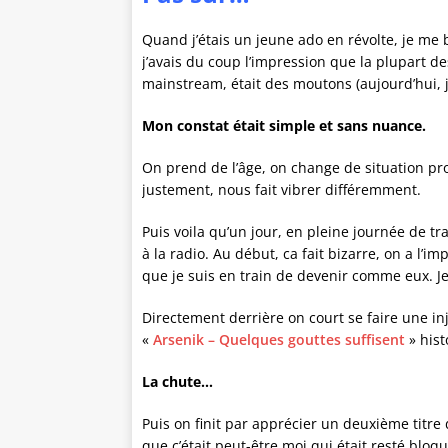
Quand j’étais un jeune ado en révolte, je me
j’avais du coup l’impression que la plupart de
mainstream, était des moutons (aujourd’hui, j’
Mon constat était simple et sans nuance.
On prend de l’âge, on change de situation pro
justement, nous fait vibrer différemment.
Puis voila qu’un jour, en pleine journée de tra
à la radio. Au début, ca fait bizarre, on a l’i
que je suis en train de devenir comme eux. Je
Directement derrière on court se faire une in
«
Arsenik – Quelques gouttes suffisent
» hist
La chute…
Puis on finit par apprécier un deuxième titre 
que c’était peut-être moi qui était resté blo