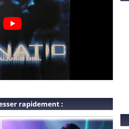
po
de
ad
esser rapidement :