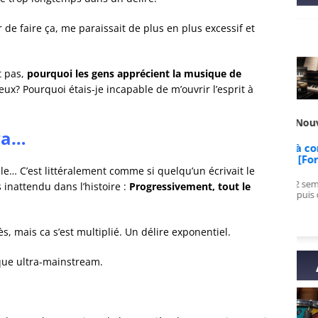
r de faire ça, me paraissait de plus en plus excessif et
t pas,
pourquoi les gens apprécient la musique de
eux? Pourquoi étais-je incapable de m’ouvrir l’esprit à
is de PulsarZephy sur
Avis de Nouvelle sur
iva…
ck ULTRA : La formation
Apprends à composer en
complète
15 jours [Formation]
le… C’est littéralement comme si quelqu’un écrivait le
 au top, vidéos variées et
Enfin compris en 2 semaines ce que je
s inattendu dans l’histoire :
Progressivement, tout le
s, je recommande à fond !
galérais à piger depuis des mois!
s, mais ca s’est multiplié. Un délire exponentiel.
que ultra-mainstream.