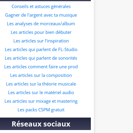
ur ceux qui souhaitent commencer à faire
Conseils et astuces générales
s prods dans ce genre musicale. A quelle
Gagner de l'argent avec ta musique
resse veux tu recevoir le pack ?
Les analyses de morceaux/album
Les articles pour bien débuter
Les articles sur l'inspiration
Les articles qui parlent de FL-Studio
Les articles qui parlent de sonorités
Les articles comment faire une prod
Les articles sur la composition
Les articles sur la théorie musicale
Les articles sur le matériel audio
Les articles sur mixage et mastering
Les packs CSPM gratuit
Réseaux sociaux