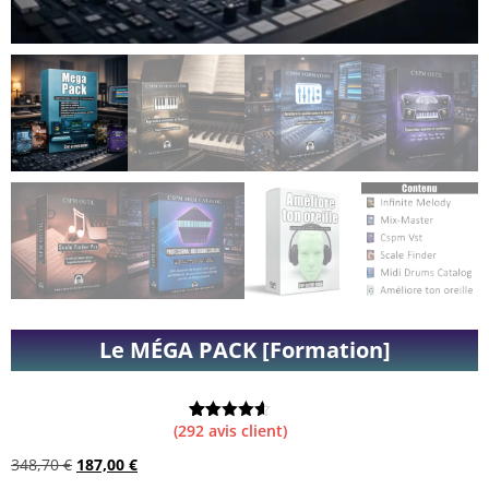
Le MÉGA PACK [Formation]
(
292
avis client)
Noté
291
4.58
sur 5
348,70
€
187,00
€
basé sur
notations