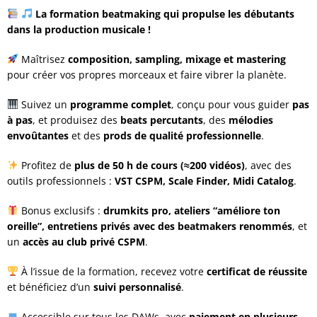
client
La formation beatmaking qui propulse les débutants
dans la production musicale !
Maîtrisez
composition, sampling, mixage et mastering
pour créer vos propres morceaux et faire vibrer la planète.
Suivez un
programme complet
, conçu pour vous guider
pas
à pas
, et produisez des
beats percutants
, des
mélodies
envoûtantes
et des
prods de qualité professionnelle
.
Profitez de
plus de 50 h de cours (≈200 vidéos)
, avec des
outils professionnels :
VST CSPM, Scale Finder, Midi Catalog
.
Bonus exclusifs :
drumkits pro, ateliers “améliore ton
oreille”, entretiens privés avec des beatmakers renommés
, et
un
accès au club privé CSPM
.
À l’issue de la formation, recevez votre
certificat de réussite
et bénéficiez d’un
suivi personnalisé
.
Accessible sur tous les DAWs, avec
paiement en plusieurs