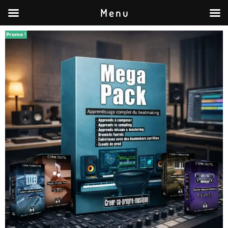
M e n u
Promo !