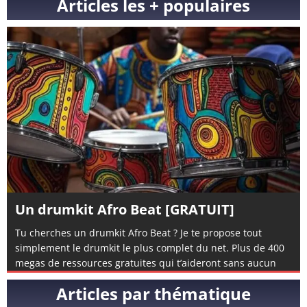
Articles les + populaires
Un drumkit Afro Beat [GRATUIT]
Tu cherches un drumkit Afro Beat ? Je te propose tout
simplement le drumkit le plus complet du net. Plus de 400
megas de ressources gratuites qui t’aideront sans aucun
doute à composer de l’afro beat. Si tu n’en a encore jamais
Articles par thématique
composé, tu peux également visionner mon tuto complet