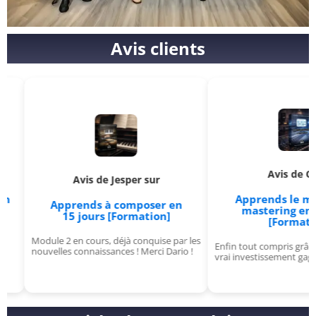
Avis clients
Avis de O sur
Avis de Jesper sur
Apprends le mixage 
Apprends à composer en
mastering en 15 jo
15 jours [Formation]
[Formation]
Module 2 en cours, déjà conquise par les
Enfin tout compris grâce à ce c
nouvelles connaissances ! Merci Dario !
vrai investissement gagnant !