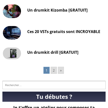
Un drumkit Kizomba [GRATUIT]
Ces 20 VSTs gratuits sont INCROYABLE
Un drumkit drill [GRATUIT]
1
2
»
Tu débutes ?
Je t'offre un atelier pour composer ta