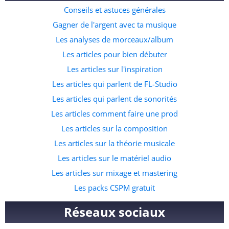
disponible ici. Le pack contient des éléments de rythmes
Conseils et astuces générales
specifiques à l’afro beat, mais aussi des instruments, des
fichiers midis et même quelques accapelas et loops prête à
Gagner de l'argent avec ta musique
l’emploi. C’est de loin la meilleure ressource pour ceux qui
Les analyses de morceaux/album
souhaitent commencer à faire des prods dans ce genre
Les articles pour bien débuter
musicale. A quelle adresse veux tu recevoir le pack ?
Les articles sur l'inspiration
Les articles qui parlent de FL-Studio
Les articles qui parlent de sonorités
Les articles comment faire une prod
Les articles sur la composition
Les articles sur la théorie musicale
Les articles sur le matériel audio
Les articles sur mixage et mastering
Les packs CSPM gratuit
Réseaux sociaux