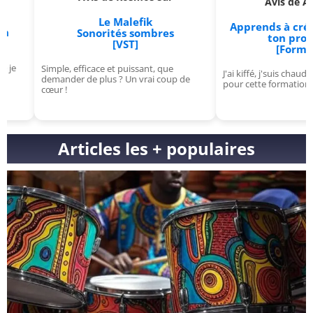
Avis de Aldric sur
Le Malefik
Apprends à créer et à 
Sonorités sombres
ton propre VST
[VST]
[Formation]
Simple, efficace et puissant, que
J'ai kiffé, j'suis chaud pour la sui
demander de plus ? Un vrai coup de
pour cette formation de ouf !
cœur !
Articles les + populaires