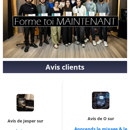
Avis clients
Avis de O sur
e Jesper sur
App
Apprends le mixage & le