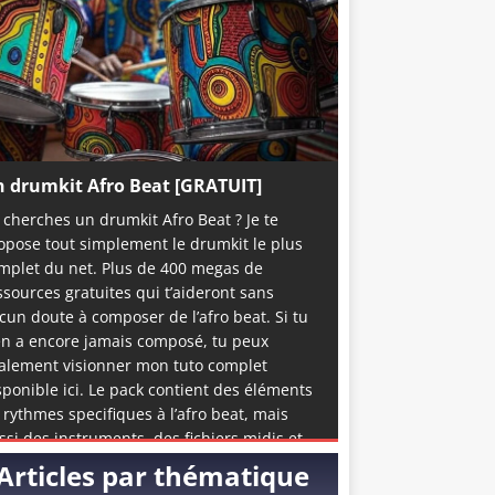
 drumkit Afro Beat [GRATUIT]
 cherches un drumkit Afro Beat ? Je te
opose tout simplement le drumkit le plus
mplet du net. Plus de 400 megas de
ssources gratuites qui t’aideront sans
cun doute à composer de l’afro beat. Si tu
en a encore jamais composé, tu peux
alement visionner mon tuto complet
sponible ici. Le pack contient des éléments
 rythmes specifiques à l’afro beat, mais
ssi des instruments, des fichiers midis et
me quelques accapelas et loops prête à
Articles par thématique
emploi. C’est de loin la meilleure ressource