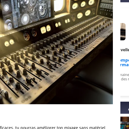
de PulsarZephy sur
Avis de Nouvelle sur
ULTRA : La formation
Apprends à composer en
complète
15 jours [Formation]
 top, vidéos variées et
Enfin compris en 2 semaines ce que je
je recommande à fond !
galérais à piger depuis des mois!
fficaces, tu pourras améliorer ton mixage sans matériel