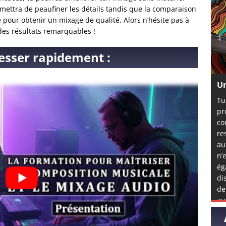
rmettra de peaufiner les détails tandis que la comparaison
 pour obtenir un mixage de qualité. Alors n’hésite pas à
des résultats remarquables !
esser rapidement :
Un
Tu
pr
co
re
au
n’
ég
di
de
au
mê
l’