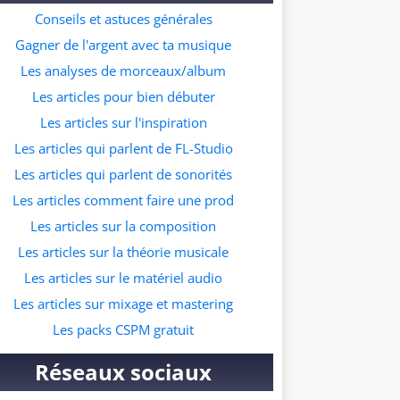
ur ceux qui souhaitent commencer à faire
Conseils et astuces générales
s prods dans ce genre musicale. A quelle
Gagner de l'argent avec ta musique
resse veux tu recevoir le pack ?
Les analyses de morceaux/album
Les articles pour bien débuter
Les articles sur l'inspiration
Les articles qui parlent de FL-Studio
Les articles qui parlent de sonorités
Les articles comment faire une prod
Les articles sur la composition
Les articles sur la théorie musicale
Les articles sur le matériel audio
Les articles sur mixage et mastering
Les packs CSPM gratuit
Réseaux sociaux