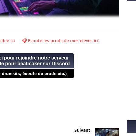
po
de
ad
ible ici
🎧 Ecoute les prods de mes élèves ici
ci pour rejoindre notre serveur
ide pour beatmaker sur Discord
, drumkits, écoute de prods etc.)
Suivant