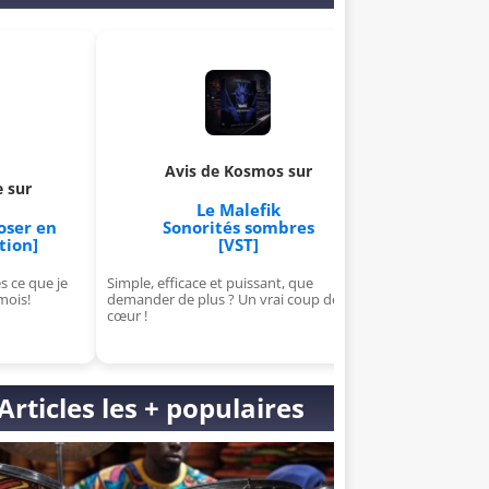
Avis de Kosmos sur
Avis de Aldric sur
Le Malefik
Apprends à créer et à v
Sonorités sombres
ton propre VST
[VST]
[Formation]
Simple, efficace et puissant, que
J'ai kiffé, j'suis chaud pour la sui
demander de plus ? Un vrai coup de
pour cette formation de ouf !
cœur !
Articles les + populaires