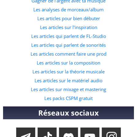
Gagner de l'argent avec ta musique
l’emploi. C’est de loin la meilleure ressource pour ceux qui
Les analyses de morceaux/album
souhaitent commencer à faire des prods dans ce genre
Les articles pour bien débuter
musicale. A quelle adresse veux tu recevoir le pack ?
Les articles sur l'inspiration
Les articles qui parlent de FL-Studio
Les articles qui parlent de sonorités
Les articles comment faire une prod
Les articles sur la composition
Les articles sur la théorie musicale
Les articles sur le matériel audio
Les articles sur mixage et mastering
Les packs CSPM gratuit
Réseaux sociaux