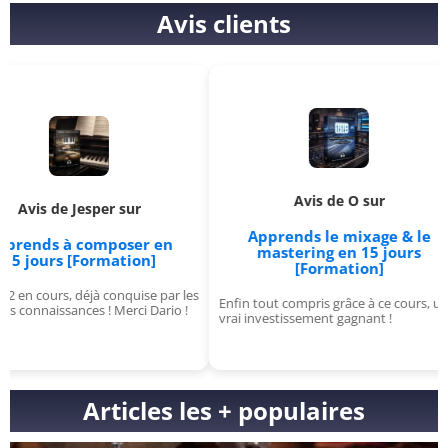
Avis clients
Avis de O sur
esper sur
Appre
Apprends le mixage & le
composer en
mastering en 15 jours
Formation]
[Formation]
éjà conquise par les
J'avais 
Enfin tout compris grâce à ce cours, un
ces ! Merci Dario !
formatio
vrai investissement gagnant !
Génial !
Articles les + populaires