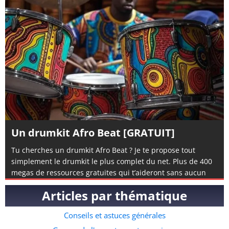
Un drumkit Afro Beat [GRATUIT]
Tu cherches un drumkit Afro Beat ? Je te propose tout
simplement le drumkit le plus complet du net. Plus de 400
megas de ressources gratuites qui t’aideront sans aucun
doute à composer de l’afro beat. Si tu n’en a encore jamais
Articles par thématique
composé, tu peux également visionner mon tuto complet
disponible ici. Le pack contient des éléments de rythmes
Conseils et astuces générales
specifiques à l’afro beat, mais aussi des instruments, des
fichiers midis et même quelques accapelas et loops prête à