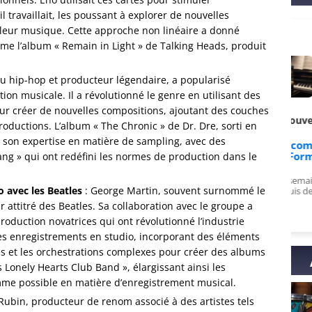
il travaillait, les poussant à explorer de nouvelles
e leur musique. Cette approche non linéaire a donné
e l’album « Remain in Light » de Talking Heads, produit
du hip-hop et producteur légendaire, a popularisé
tion musicale. Il a révolutionné le genre en utilisant des
ur créer de nouvelles compositions, ajoutant des couches
is de PulsarZephy sur
Avis de Nouvelle sur
oductions. L’album « The Chronic » de Dr. Dre, sorti en
son expertise en matière de sampling, avec des
k ULTRA : La formation
Apprends à composer en
complète
15 jours [Formation]
ng » qui ont redéfini les normes de production dans le
 au top, vidéos variées et
Enfin compris en 2 semaines ce que je
o avec les Beatles
: George Martin, souvent surnommé le
, je recommande à fond !
galérais à piger depuis des mois!
r attitré des Beatles. Sa collaboration avec le groupe a
oduction novatrices qui ont révolutionné l’industrie
es enregistrements en studio, incorporant des éléments
bs et les orchestrations complexes pour créer des albums
s Lonely Hearts Club Band », élargissant ainsi les
omme possible en matière d’enregistrement musical.
 Rubin, producteur de renom associé à des artistes tels