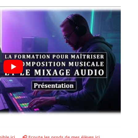
ible ici
🎧 Ecoute les prods de mes élèves ici