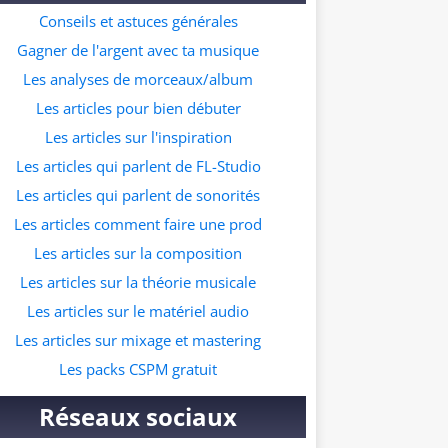
ur ceux qui souhaitent commencer à faire
Conseils et astuces générales
s prods dans ce genre musicale. A quelle
Gagner de l'argent avec ta musique
resse veux tu recevoir le pack ?
Les analyses de morceaux/album
Les articles pour bien débuter
Les articles sur l'inspiration
Les articles qui parlent de FL-Studio
Les articles qui parlent de sonorités
Les articles comment faire une prod
Les articles sur la composition
Les articles sur la théorie musicale
Les articles sur le matériel audio
Les articles sur mixage et mastering
Les packs CSPM gratuit
Réseaux sociaux