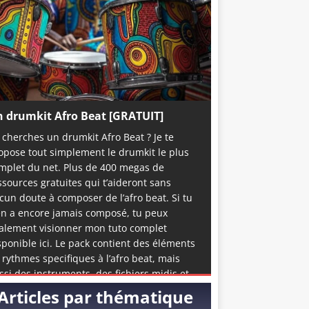
 drumkit Afro Beat [GRATUIT]
 cherches un drumkit Afro Beat ? Je te
opose tout simplement le drumkit le plus
mplet du net. Plus de 400 megas de
ssources gratuites qui t’aideront sans
cun doute à composer de l’afro beat. Si tu
en a encore jamais composé, tu peux
alement visionner mon tuto complet
sponible ici. Le pack contient des éléments
 rythmes specifiques à l’afro beat, mais
ssi des instruments, des fichiers midis et
me quelques accapelas et loops prête à
Articles par thématique
emploi. C’est de loin la meilleure ressource