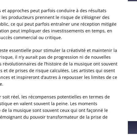
po
es et approches peut parfois conduire à des résultats
de
 les producteurs prennent le risque de s’éloigner des
ad
ublic, ce qui peut parfois entraîner une réception mitigée
novation peut impliquer des investissements en temps, en
succès commercial ou critique.
ste essentielle pour stimuler la créativité et maintenir la
 risque, il n’y aurait pas de progression ni de nouvelles
 révolutionnaires de l’histoire de la musique ont souvent
 et de prises de risque calculées. Les artistes qui osent
nces et inspireront d’autres à repousser les limites de ce
e.
r soit réel, les récompenses potentielles en termes de
rtistique en valent souvent la peine. Les moments
e de la musique sont souvent ceux qui ont façonné le
témoignant du pouvoir transformateur de la prise de