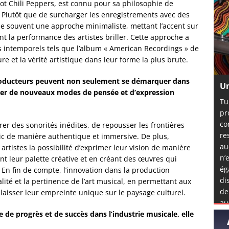
ot Chili Peppers, est connu pour sa philosophie de
. Plutôt que de surcharger les enregistrements avec des
e souvent une approche minimaliste, mettant l’accent sur
t la performance des artistes briller. Cette approche a
 intemporels tels que l’album « American Recordings » de
e et la vérité artistique dans leur forme la plus brute.
producteurs peuvent non seulement se démarquer dans
Un
irer de nouveaux modes de pensée et d’expression
Tu
pr
co
er des sonorités inédites, de repousser les frontières
re
blic de manière authentique et immersive. De plus,
au
 artistes la possibilité d’exprimer leur vision de manière
n’
nt leur palette créative et en créant des œuvres qui
ég
n fin de compte, l’innovation dans la production
di
alité et la pertinence de l’art musical, en permettant aux
de
 laisser leur empreinte unique sur le paysage culturel.
au
mê
de progrès et de succès dans l’industrie musicale, elle
l’