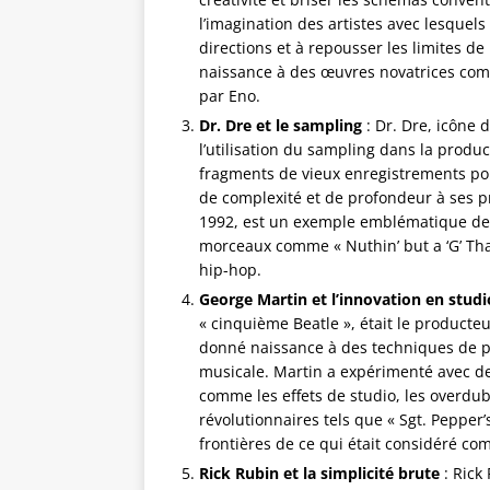
l’imagination des artistes avec lesquels 
directions et à repousser les limites d
naissance à des œuvres novatrices comm
par Eno.
Dr. Dre et le sampling
: Dr. Dre, icône 
l’utilisation du sampling dans la produc
Avis de Matteo sur
fragments de vieux enregistrements po
axon sur
Av
de complexité et de profondeur à ses pr
Apprends à créer et à vendre
efik
1992, est un exemple emblématique de 
Le pac
ton propre VST
 sombres
[Formation]
morceaux comme « Nuthin’ but a ‘G’ Tha
T]
hip-hop.
Formation
Créer mon propre VST ? Impensable !
 et des vibes
George Martin et l’innovation en studi
complètes
Mais grâce à cette formation, j'ai réussi !
Validé à 100% !
Fierté totale !
« cinquième Beatle », était le producteu
donné naissance à des techniques de pr
musicale. Martin a expérimenté avec d
comme les effets de studio, les overdu
révolutionnaires tels que « Sgt. Pepper’
frontières de ce qui était considéré c
Rick Rubin et la simplicité brute
: Rick