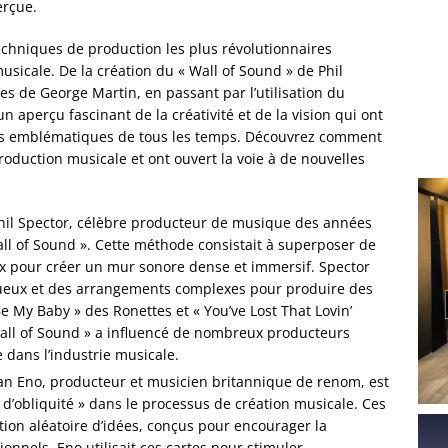
erçue.
echniques de production les plus révolutionnaires
usicale. De la création du « Wall of Sound » de Phil
les de George Martin, en passant par l’utilisation du
 aperçu fascinant de la créativité et de la vision qui ont
lus emblématiques de tous les temps. Découvrez comment
roduction musicale et ont ouvert la voie à de nouvelles
hil Spector, célèbre producteur de musique des années
all of Sound ». Cette méthode consistait à superposer de
oix pour créer un mur sonore dense et immersif. Spector
ntueux et des arrangements complexes pour produire des
 My Baby » des Ronettes et « You’ve Lost That Lovin’
 Wall of Sound » a influencé de nombreux producteurs
 dans l’industrie musicale.
an Eno, producteur et musicien britannique de renom, est
s d’obliquité » dans le processus de création musicale. Ces
ation aléatoire d’idées, conçus pour encourager la
ionnels. Eno utilisait ces cartes pour stimuler