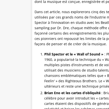
dont la musique est conçue, enregistrée et p
Dans cet article, nous explorerons cinq des t
utilisées par ces grands noms de l’industrie m
Spector à l’innovation en studio avec les Beat
sampling par Dr. Dre, chaque méthode offre un
façonné certains des enregistrements les p
ces pionniers ont repoussé les limites de la p
façons de penser et de créer de la musique.
Phil Spector et le « Wall of Sound »
: P
1960, a popularisé la technique du « W
multiples pistes d’instruments et de v
utilisait des musiciens de studio tale
chansons emblématiques telles que « Be
Feelin' » des Righteous Brothers. Le «
ultérieurs et reste une technique prisée
Brian Eno et les cartes d’obliquité
: Bri
célèbre pour avoir introduit les « carte
cartes étaient des dispositifs de génér
créativité et briser les schémas convent