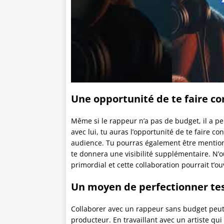
Avis de Matteo sur
xon sur
Avi
Apprends à créer et à vendre
Une opportunité de te faire co
efik
Le pac
ton propre VST
sombres
[Formation]
]
Même si le rappeur n’a pas de budget, il a peu
Formation 
Créer mon propre VST ? Impensable !
avec lui, tu auras l’opportunité de te faire c
et des vibes
complètes
Mais grâce à cette formation, j'ai réussi !
alidé à 100% !
audience. Tu pourras également être mention
Fierté totale !
te donnera une visibilité supplémentaire. N’o
primordial et cette collaboration pourrait t’ou
Un moyen de perfectionner te
Collaborer avec un rappeur sans budget peut 
producteur. En travaillant avec un artiste qui