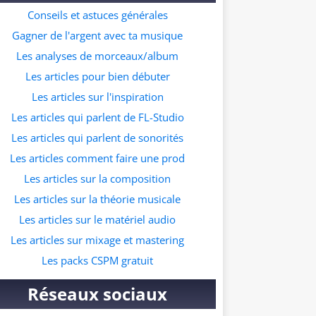
ur ceux qui souhaitent commencer à faire
Conseils et astuces générales
s prods dans ce genre musicale. A quelle
Gagner de l'argent avec ta musique
resse veux tu recevoir le pack ?
Les analyses de morceaux/album
Les articles pour bien débuter
Les articles sur l'inspiration
Les articles qui parlent de FL-Studio
Les articles qui parlent de sonorités
Les articles comment faire une prod
Les articles sur la composition
Les articles sur la théorie musicale
Les articles sur le matériel audio
Les articles sur mixage et mastering
Les packs CSPM gratuit
Réseaux sociaux