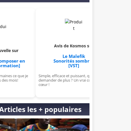
Avis de Kosmos sur
Avis de Aldric su
Le Malefik
Apprends à créer et à
Sonorités sombres
ton propre VST
[VST]
[Formation]
Simple, efficace et puissant, que
J'ai kiffé, j'suis chaud pour la s
demander de plus ? Un vrai coup de
pour cette formation de ouf !
cœur !
Articles les + populaires