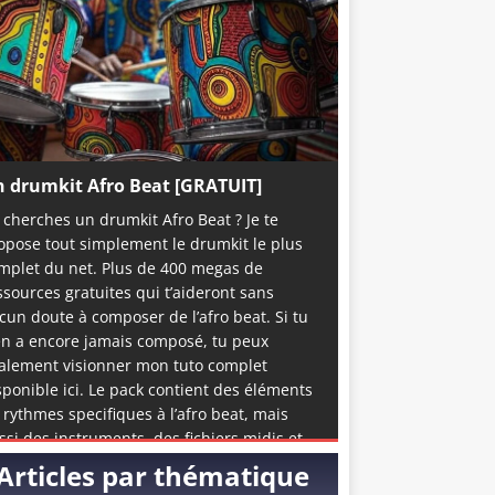
 drumkit Afro Beat [GRATUIT]
 cherches un drumkit Afro Beat ? Je te
opose tout simplement le drumkit le plus
mplet du net. Plus de 400 megas de
ssources gratuites qui t’aideront sans
cun doute à composer de l’afro beat. Si tu
en a encore jamais composé, tu peux
alement visionner mon tuto complet
sponible ici. Le pack contient des éléments
 rythmes specifiques à l’afro beat, mais
ssi des instruments, des fichiers midis et
me quelques accapelas et loops prête à
Articles par thématique
emploi. C’est de loin la meilleure ressource