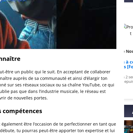
s de PulsarZephy sur
Avis de Nouvelle sur
nnaître
k ULTRA : La formation
Apprends à composer en
complète
15 jours [Formation]
t-être un public qui le suit. En acceptant de collaborer
au top, vidéos variées et
Enfin compris en 2 semaines ce que je
onnaître auprès de sa communauté et ainsi d’élargir ton
, je recommande à fond !
galérais à piger depuis des mois!
né sur ses réseaux sociaux ou sa chaîne YouTube, ce qui
ublie pas que dans l’industrie musicale, le réseau est
vrir de nouvelles portes.
s compétences
également être l’occasion de te perfectionner en tant que
 débute, tu pourras peut-être apporter ton expertise et lui