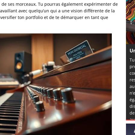
té de ses morceaux. Tu pourras également expérimenter de
availlant avec quelqu’un qui a une vision différente de la
ersifier ton portfolio et de te démarquer en tant que
Un
Tu
pr
co
re
au
n’
ég
di
de
au
mê
l’