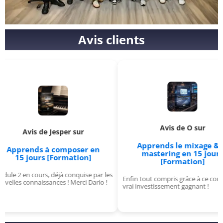
Avis clients
Avis de O sur
 de Jesper sur
Apprends le mixage & le
s à composer en
mastering en 15 jours
urs [Formation]
[Formation]
urs, déjà conquise par les
J'
Enfin tout compris grâce à ce cours, un
aissances ! Merci Dario !
fo
vrai investissement gagnant !
Gé