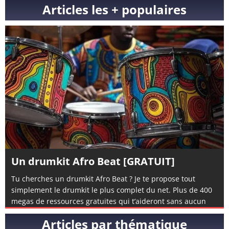
Articles les + populaires
Un drumkit Afro Beat [GRATUIT]
Tu cherches un drumkit Afro Beat ? Je te propose tout
simplement le drumkit le plus complet du net. Plus de 400
megas de ressources gratuites qui t’aideront sans aucun
doute à composer de l’afro beat. Si tu n’en a encore jamais
Articles par thématique
composé, tu peux également visionner mon tuto complet