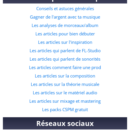
disponible ici. Le pack contient des éléments de rythmes
Conseils et astuces générales
specifiques à l’afro beat, mais aussi des instruments, des
fichiers midis et même quelques accapelas et loops prête à
Gagner de l'argent avec ta musique
l’emploi. C’est de loin la meilleure ressource pour ceux qui
Les analyses de morceaux/album
souhaitent commencer à faire des prods dans ce genre
Les articles pour bien débuter
musicale. A quelle adresse veux tu recevoir le pack ?
Les articles sur l'inspiration
Les articles qui parlent de FL-Studio
Les articles qui parlent de sonorités
Les articles comment faire une prod
Les articles sur la composition
Les articles sur la théorie musicale
Les articles sur le matériel audio
Les articles sur mixage et mastering
Les packs CSPM gratuit
Réseaux sociaux