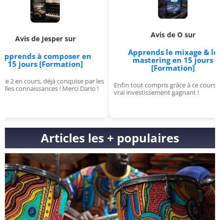
Avis de O sur
de Jesper sur
A
Apprends le mixage & le
 à composer en
mastering en 15 jours
rs [Formation]
[Formation]
s, déjà conquise par les
J'av
Enfin tout compris grâce à ce cours, un
ssances ! Merci Dario !
for
vrai investissement gagnant !
Géni
Articles les + populaires