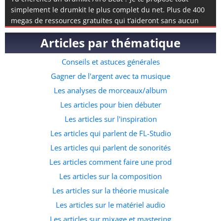
simplement le drumkit le plus complet du net. Plus de 400
megas de ressources gratuites qui t’aideront sans aucun
doute à composer de l’afro beat. Si tu n’en a encore jamais
Articles par thématique
composé, tu peux également visionner mon tuto complet
disponible ici. Le pack contient des éléments de rythmes
Conseils et astuces générales
specifiques à l’afro beat, mais aussi des instruments, des
fichiers midis et même quelques accapelas et loops prête à
Gagner de l'argent avec ta musique
l’emploi. C’est de loin la meilleure ressource pour ceux qui
Les analyses de morceaux/album
souhaitent commencer à faire des prods dans ce genre
Les articles pour bien débuter
musicale. A quelle adresse veux tu recevoir le pack ?
Les articles sur l'inspiration
Les articles qui parlent de FL-Studio
Les articles qui parlent de sonorités
Les articles comment faire une prod
Les articles sur la composition
Les articles sur la théorie musicale
Les articles sur le matériel audio
Les articles sur mixage et mastering