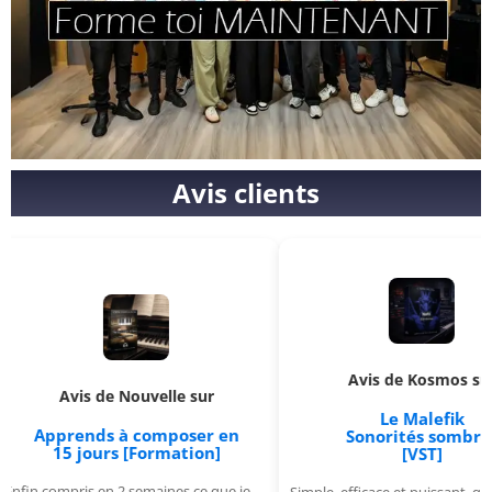
Avis clients
Avis de Kosmos sur
ouvelle sur
Le Malefik
Appr
 composer en
Sonorités sombres
[Formation]
[VST]
 semaines ce que je