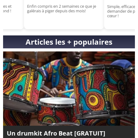
Enfin compris en 2 semaines ce que je
Simple, efficace et puissan
galérais à piger depuis des mois!
demander de plus ? Un vra
cœur !
Articles les + populaires
Un drumkit Afro Beat [GRATUIT]