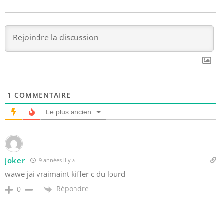
1
COMMENTAIRE
Le plus ancien
joker
9 années il y a
wawe jai vraimaint kiffer c du lourd
Répondre
0