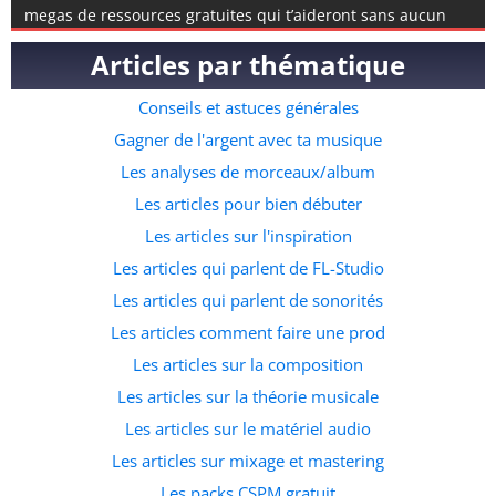
megas de ressources gratuites qui t’aideront sans aucun
doute à composer de l’afro beat. Si tu n’en a encore jamais
Articles par thématique
composé, tu peux également visionner mon tuto complet
disponible ici. Le pack contient des éléments de rythmes
Conseils et astuces générales
specifiques à l’afro beat, mais aussi des instruments, des
fichiers midis et même quelques accapelas et loops prête à
Gagner de l'argent avec ta musique
l’emploi. C’est de loin la meilleure ressource pour ceux qui
Les analyses de morceaux/album
souhaitent commencer à faire des prods dans ce genre
Les articles pour bien débuter
musicale. A quelle adresse veux tu recevoir le pack ?
Les articles sur l'inspiration
Les articles qui parlent de FL-Studio
Les articles qui parlent de sonorités
Les articles comment faire une prod
Les articles sur la composition
Les articles sur la théorie musicale
Les articles sur le matériel audio
Les articles sur mixage et mastering
Les packs CSPM gratuit