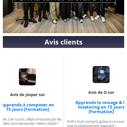
Avis clients
Avis de O sur
 Jesper sur
App
Apprends le mixage & le
à composer en
mastering en 15 jours
 [Formation]
[Formation]
 déjà conquise par les
J'avai
Enfin tout compris grâce à ce cours, un
ances ! Merci Dario !
format
vrai investissement gagnant !