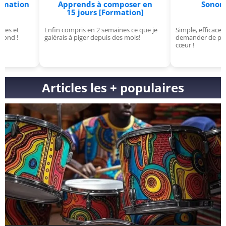
Apprends à composer en
Sonorités sombr
15 jours [Formation]
[VST]
Enfin compris en 2 semaines ce que je
Simple, efficace et puissant, 
galérais à piger depuis des mois!
demander de plus ? Un vrai c
cœur !
Articles les + populaires