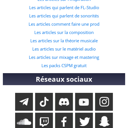
Les articles qui parlent de FL-Studio
Les articles qui parlent de sonorités
Les articles comment faire une prod
Les articles sur la composition
Les articles sur la théorie musicale
Les articles sur le matériel audio
Les articles sur mixage et mastering
Les packs CSPM gratuit
Réseaux sociaux