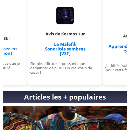
Avis de Kosmos sur
Avis de Aldric 
Le Malefik
Apprends à créer et
Sonorités sombres
ton propre V
[VST]
[Formation
Simple, efficace et puissant, que
J'ai kiffé, j'suis chaud pour l
demander de plus ? Un vrai coup de
pour cette formation de ouf
cœur !
Articles les + populaires