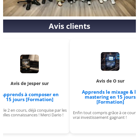
Avis clients
Avis de O sur
e Jesper sur
Ap
Apprends le mixage & le
à composer en
mastering en 15 jours
s [Formation]
[Formation]
, déjà conquise par les
J'ava
Enfin tout compris grâce à ce cours, un
sances ! Merci Dario !
forma
vrai investissement gagnant !
Génia