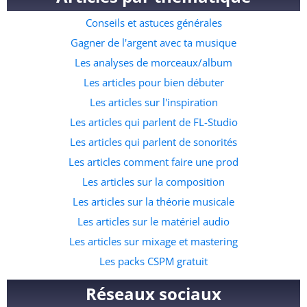
disponible ici. Le pack contient des éléments de rythmes
Conseils et astuces générales
specifiques à l’afro beat, mais aussi des instruments, des
fichiers midis et même quelques accapelas et loops prête à
Gagner de l'argent avec ta musique
l’emploi. C’est de loin la meilleure ressource pour ceux qui
Les analyses de morceaux/album
souhaitent commencer à faire des prods dans ce genre
Les articles pour bien débuter
musicale. A quelle adresse veux tu recevoir le pack ?
Les articles sur l'inspiration
Les articles qui parlent de FL-Studio
Les articles qui parlent de sonorités
Les articles comment faire une prod
Les articles sur la composition
Les articles sur la théorie musicale
Les articles sur le matériel audio
Les articles sur mixage et mastering
Les packs CSPM gratuit
Réseaux sociaux