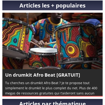
Articles les + populaires
Un drumkit Afro Beat [GRATUIT]
Tu cherches un drumkit Afro Beat ? Je te propose tout
simplement le drumkit le plus complet du net. Plus de 400
megas de ressources gratuites qui t’aideront sans aucun
doute à composer de l’afro beat. Si tu n’en a encore jamais
Articles par thématique
composé, tu peux également visionner mon tuto complet