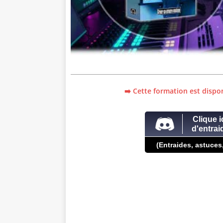
➡️ Cette formation est dispon
Clique i
d'entra
(Entraides, astuces