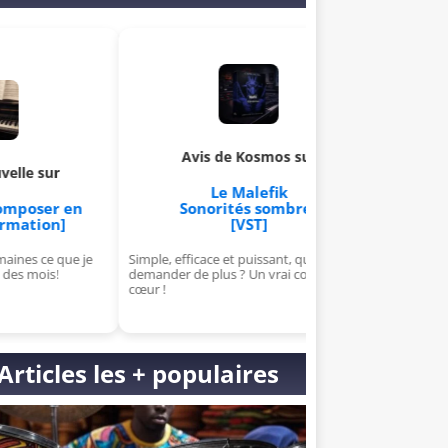
Avis de Kosmos sur
Avis de Aldric sur
Le Malefik
Apprends à créer et à
Sonorités sombres
ton propre VST
[VST]
[Formation]
Simple, efficace et puissant, que
J'ai kiffé, j'suis chaud pour la s
demander de plus ? Un vrai coup de
pour cette formation de ouf !
cœur !
Articles les + populaires