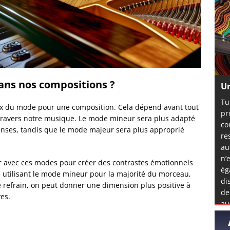
ans nos compositions ?
Un
Tu
hoix du mode pour une composition. Cela dépend avant tout
pr
 travers notre musique. Le mode mineur sera plus adapté
co
nses, tandis que le mode majeur sera plus approprié
re
au
n’
er avec ces modes pour créer des contrastes émotionnels
ég
utilisant le mode mineur pour la majorité du morceau,
di
 refrain, on peut donner une dimension plus positive à
de
es.
au
mê
l’