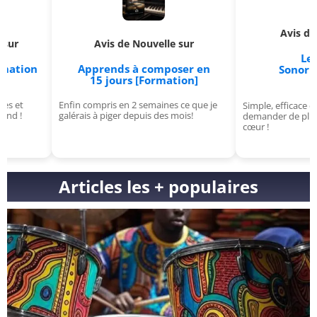
Avis de Kosmos su
Avis de Nouvelle sur
Le Malefik
Apprends à composer en
Sonorités sombre
15 jours [Formation]
[VST]
Enfin compris en 2 semaines ce que je
Simple, efficace et puissant, qu
galérais à piger depuis des mois!
demander de plus ? Un vrai co
cœur !
Articles les + populaires