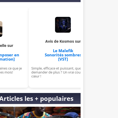
Avis de Kosmos sur
Avis de Aldric sur
Le Malefik
Apprends à créer et à v
Sonorités sombres
ton propre VST
[VST]
[Formation]
imple, efficace et puissant, que
J'ai kiffé, j'suis chaud pour la suite
emander de plus ? Un vrai coup de
pour cette formation de ouf !
œur !
Articles les + populaires