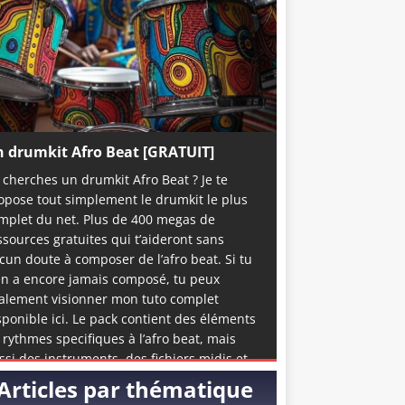
 drumkit Afro Beat [GRATUIT]
 cherches un drumkit Afro Beat ? Je te
opose tout simplement le drumkit le plus
mplet du net. Plus de 400 megas de
ssources gratuites qui t’aideront sans
cun doute à composer de l’afro beat. Si tu
en a encore jamais composé, tu peux
alement visionner mon tuto complet
sponible ici. Le pack contient des éléments
 rythmes specifiques à l’afro beat, mais
ssi des instruments, des fichiers midis et
me quelques accapelas et loops prête à
Articles par thématique
emploi. C’est de loin la meilleure ressource