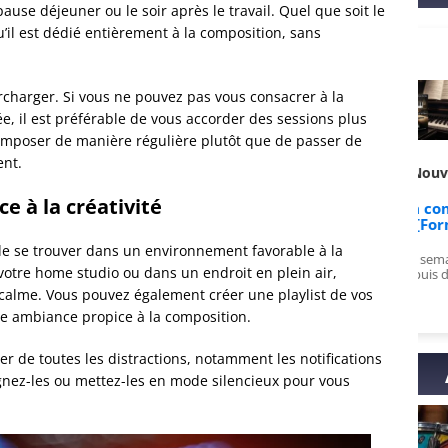
se déjeuner ou le soir après le travail. Quel que soit le
il est dédié entièrement à la composition, sans
rcharger. Si vous ne pouvez pas vous consacrer à la
e, il est préférable de vous accorder des sessions plus
composer de manière régulière plutôt que de passer de
ent.
e PulsarZephy sur
Avis de Nouvelle sur
 à la créativité
LTRA : La formation
Apprends à composer en
complète
15 jours [Formation]
 de se trouver dans un environnement favorable à la
top, vidéos variées et
Enfin compris en 2 semaines ce que je
S
 votre home studio ou dans un endroit en plein air,
e recommande à fond !
galérais à piger depuis des mois!
d
c
 calme. Vous pouvez également créer une playlist de vos
e ambiance propice à la composition.
r de toutes les distractions, notamment les notifications
ignez-les ou mettez-les en mode silencieux pour vous