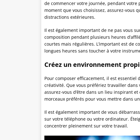
de commencer votre journée, pendant votre pau
moment que vous choisissez, assurez-vous qu’
distractions extérieures.
Il est également important de ne pas vous su
composition pendant plusieurs heures d’affilé
courtes mais régulières. L’important est de 
Avis de Matteo sur
longues heures sans toucher à votre instrum
 sur
Avis d
Apprends à créer et à vendre
k
Créez un environnement propice
Le pack U
ton propre VST
mbres
[Formation]
Pour composer efficacement, il est essentiel
Formation au 
Créer mon propre VST ? Impensable !
des vibes
créativité. Que vous préfériez travailler dans
complètes, j
Mais grâce à cette formation, j'ai réussi !
dé à 100% !
Fierté totale !
assurez-vous d’être dans un lieu inspirant et
morceaux préférés pour vous mettre dans un
Il est également important de vous débarrasse
sur votre téléphone ou votre ordinateur. Éte
concentrer pleinement sur votre travail.