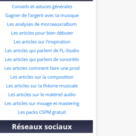
ur ceux qui souhaitent commencer à faire
Conseils et astuces générales
s prods dans ce genre musicale. A quelle
Gagner de l'argent avec ta musique
resse veux tu recevoir le pack ?
Les analyses de morceaux/album
Les articles pour bien débuter
Les articles sur l'inspiration
Les articles qui parlent de FL-Studio
Les articles qui parlent de sonorités
Les articles comment faire une prod
Les articles sur la composition
Les articles sur la théorie musicale
Les articles sur le matériel audio
Les articles sur mixage et mastering
Les packs CSPM gratuit
Réseaux sociaux