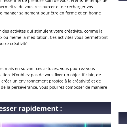
t essentiel de prendre soin de vous. Prenez le temps de
po
permettra de vous ressourcer et de recharger vos
de
t de manger sainement pour être en forme et en bonne
ad
 des activités qui stimulent votre créativité, comme la
x ou même la méditation. Ces activités vous permettront
otre créativité.
e, mais en suivant ces astuces, vous pourrez vous
tion. N’oubliez pas de vous fixer un objectif clair, de
 créer un environnement propice à la créativité et de
et de la persévérance, vous pourrez composer de manière
esser rapidement :