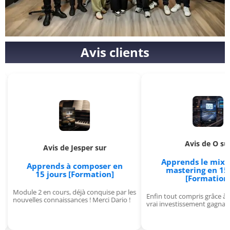
Avis clients
Avis de O sur
Avis de Jesper sur
Apprends le mixage & l
Apprends à composer en
mastering en 15 jours
15 jours [Formation]
[Formation]
ule 2 en cours, déjà conquise par les
Enfin tout compris grâce à ce cours
velles connaissances ! Merci Dario !
vrai investissement gagnant !