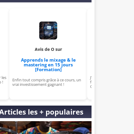
Avis de Graffik sur
Avis de O sur
Apprends à créer et à vendr
pprends le mixage & le
ton propre VST
mastering en 15 jours
[Formation]
[Formation]
J'avais peur du sound design, mais ta
tout compris grâce à ce cours, un
formation VST m'a rendu confiant.
nvestissement gagnant !
Génial !
Articles les + populaires