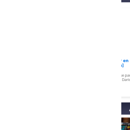
Wavering sur
Avis de Jesper sur
A
A : La formation
Apprends à composer en
mplète
15 jours [Formation]
 choses que j'ai
Module 2 en cours, déjà conquise par les
tes cours c'est juste
Enfin 
nouvelles connaissances ! Merci Dario !
 MERCI
vrai i