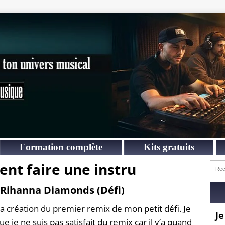
Formation complète
Kits gratuits
ent faire une instru
 Rihanna Diamonds (Défi)
 la création du premier remix de mon petit défi. Je
Je
e je ne suis pas satisfait du remix car il y’a quand