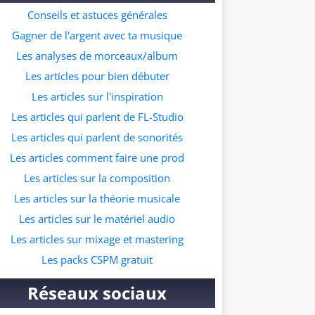
ur ceux qui souhaitent commencer à faire
Conseils et astuces générales
s prods dans ce genre musicale. A quelle
Gagner de l'argent avec ta musique
resse veux tu recevoir le pack ?
Les analyses de morceaux/album
Les articles pour bien débuter
Les articles sur l'inspiration
Les articles qui parlent de FL-Studio
Les articles qui parlent de sonorités
Les articles comment faire une prod
Les articles sur la composition
Les articles sur la théorie musicale
Les articles sur le matériel audio
Les articles sur mixage et mastering
Les packs CSPM gratuit
Réseaux sociaux