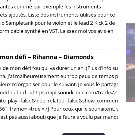
antes comme par exemple les instruments
ffets ajoutés. Liste des instruments utilisés pour ce
o Sampletank pour le violon et le lead 2 Kick 2 de
rmidable synthé en VST. Laissez moi vos avis en
 mon défi – Rihanna – Diamonds
de mon défi fou qui va durer un an. (Plus d’info sur le défi 
na. J’ai malheureusement eu trop peux de temps pour pouv
 mieux m’organiser pour le suivant. Je vous le partage quan
[soundcloud url= »https://api.soundcloud.com/tracks/272728
uto_play=false&hide_related=false&show_comments=tru
″ iframe= »true » /] Pour ceux qui le souhaitent, voici la
st pas aussi abouti que je l’aurais voulu par manque de te