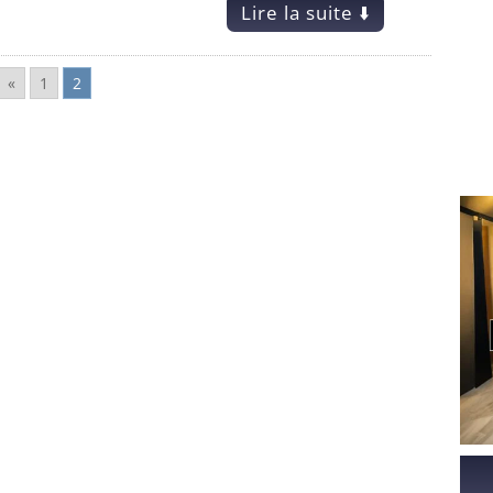
Lire la suite ⬇️
«
1
2