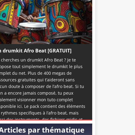
 drumkit Afro Beat [GRATUIT]
 cherches un drumkit Afro Beat ? Je te
opose tout simplement le drumkit le plus
mplet du net. Plus de 400 megas de
ssources gratuites qui t’aideront sans
cun doute à composer de l’afro beat. Si tu
en a encore jamais composé, tu peux
alement visionner mon tuto complet
sponible ici. Le pack contient des éléments
 rythmes specifiques à l’afro beat, mais
ssi des instruments, des fichiers midis et
me quelques accapelas et loops prête à
Articles par thématique
emploi. C’est de loin la meilleure ressource