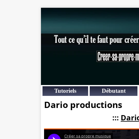
Tutoriels
Débutant
Dario productions
:::
Dari