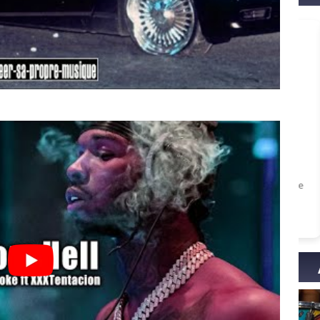
Avis de Kosmos s
Avis de Nouvelle sur
Le Malefik
Apprends à composer en
Sonorités sombr
15 jours [Formation]
[VST]
Enfin compris en 2 semaines ce que je
Simple, efficace et puissant, 
galérais à piger depuis des mois!
demander de plus ? Un vrai c
cœur !