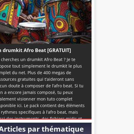
 drumkit Afro Beat [GRATUIT]
 cherches un drumkit Afro Beat ? Je te
opose tout simplement le drumkit le plus
mplet du net. Plus de 400 megas de
ssources gratuites qui t’aideront sans
cun doute à composer de l’afro beat. Si tu
en a encore jamais composé, tu peux
alement visionner mon tuto complet
sponible ici. Le pack contient des éléments
 rythmes specifiques à l’afro beat, mais
ssi des instruments, des fichiers midis et
me quelques accapelas et loops prête à
Articles par thématique
emploi. C’est de loin la meilleure ressource