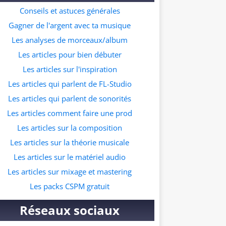
ur ceux qui souhaitent commencer à faire
Conseils et astuces générales
s prods dans ce genre musicale. A quelle
Gagner de l'argent avec ta musique
resse veux tu recevoir le pack ?
Les analyses de morceaux/album
Les articles pour bien débuter
Les articles sur l'inspiration
Les articles qui parlent de FL-Studio
Les articles qui parlent de sonorités
Les articles comment faire une prod
Les articles sur la composition
Les articles sur la théorie musicale
Les articles sur le matériel audio
Les articles sur mixage et mastering
Les packs CSPM gratuit
Réseaux sociaux