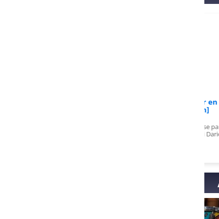
 Wavering sur
Avis de Jesper sur
A : La formation
Apprends à composer en
mplète
15 jours [Formation]
e choses que j'ai
Module 2 en cours, déjà conquise par les
tes cours c'est juste
Enfin
nouvelles connaissances ! Merci Dario !
! MERCI
vrai 