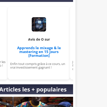
Avis de Graffik sur
Avis de O sur
Apprends à créer et à vend
Apprends le mixage & le
ton propre VST
mastering en 15 jours
[Formation]
[Formation]
J'avais peur du sound design, mais ta
 tout compris grâce à ce cours, un
formation VST m'a rendu confiant.
investissement gagnant !
Génial !
Articles les + populaires