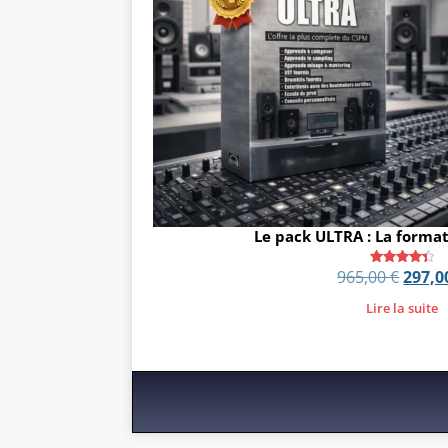
Le pack ULTRA : La forma
965,00
€
297,
Note
4.45
sur 5
Lire la suite