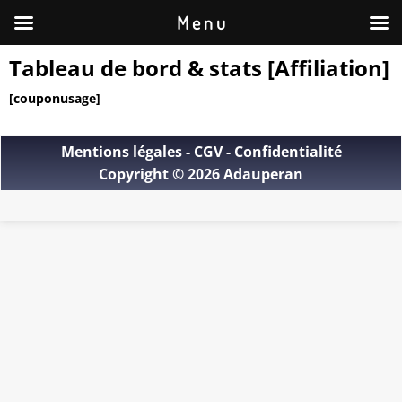
M e n u
Tableau de bord & stats [Affiliation]
[couponusage]
Mentions légales
-
CGV
-
Confidentialité
Copyright © 2026 Adauperan