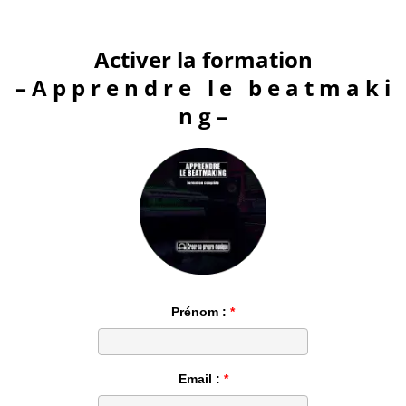
.
Activer la formation
– A p p r e n d r e l e b e a t m a k i
n g –
Prénom :
Email :