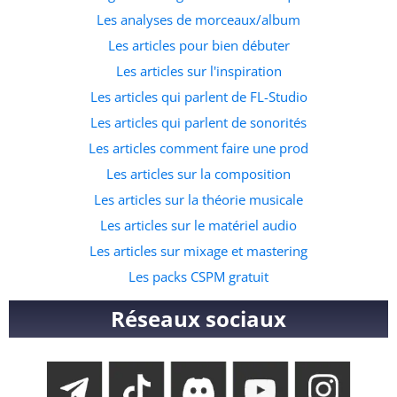
l’emploi. C’est de loin la meilleure ressource pour ceux qui
Les analyses de morceaux/album
souhaitent commencer à faire des prods dans ce genre
Les articles pour bien débuter
musicale. A quelle adresse veux tu recevoir le pack ?
Les articles sur l'inspiration
Les articles qui parlent de FL-Studio
Les articles qui parlent de sonorités
Les articles comment faire une prod
Les articles sur la composition
Les articles sur la théorie musicale
Les articles sur le matériel audio
Les articles sur mixage et mastering
Les packs CSPM gratuit
Réseaux sociaux