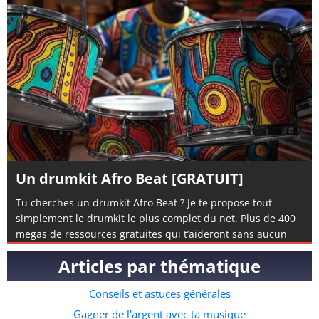
Un drumkit Afro Beat [GRATUIT]
Tu cherches un drumkit Afro Beat ? Je te propose tout
simplement le drumkit le plus complet du net. Plus de 400
megas de ressources gratuites qui t’aideront sans aucun
doute à composer de l’afro beat. Si tu n’en a encore jamais
Articles par thématique
composé, tu peux également visionner mon tuto complet
disponible ici. Le pack contient des éléments de rythmes
Conseils et astuces générales
specifiques à l’afro beat, mais aussi des instruments, des
fichiers midis et même quelques accapelas et loops prête à
Gagner de l'argent avec ta musique